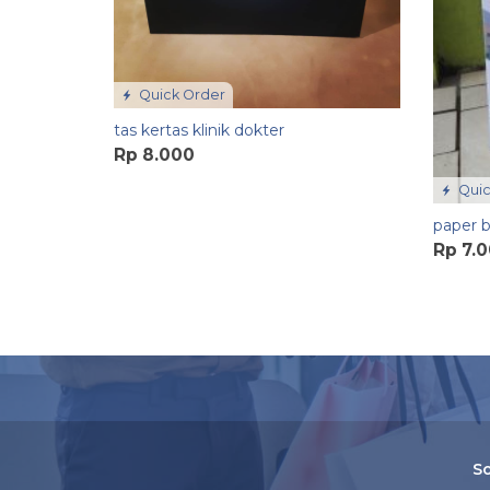
Quick Order
tas kertas klinik dokter
Rp 8.000
Quic
paper b
Rp 7.
So