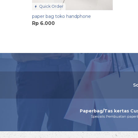
Quick Order
paper bag toko handphone
Rp 6.000
So
Paperbag/Tas kertas Cu
Spesialis Pembuatan paper