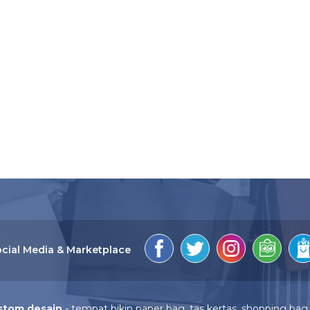
cial Media & Marketplace
stom desain
- tempat bikin paper bag, tas kertas, shopping bag 