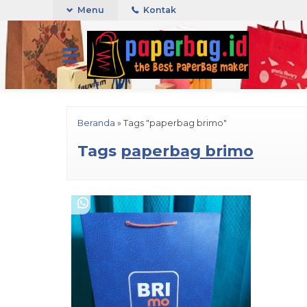
Menu
Kontak
Beranda
»
Tags "paperbag brimo"
Tags
paperbag brimo