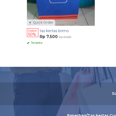
Quick Order
tas kertas brimo
Diskon
50%
Rp 7.500
Rp 15.000
Tersedia
So
Paperbag/Tas kertas Cu