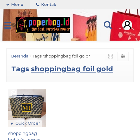
Menu
Kontak
Beranda
»
Tags "shoppingbag foil gold"
Tags
shoppingbag foil gold
Quick Order
shoppingbag