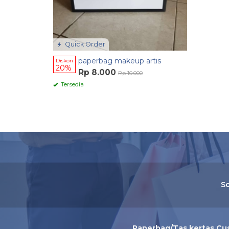
Quick Order
paperbag makeup artis
Diskon
20%
Rp 8.000
Rp 10.000
Tersedia
So
Paperbag/Tas kertas Cu