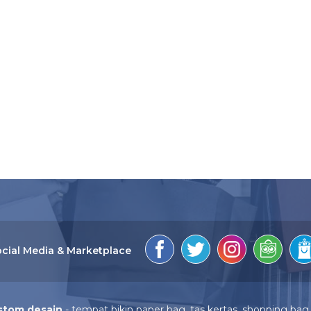
cial Media & Marketplace
stom desain
- tempat bikin paper bag, tas kertas, shopping bag 