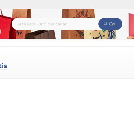
Cari
tis