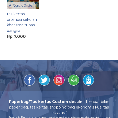
Quick Order
tas kertas
promosi sekolah
kharisma tunas
bangsa
Rp 7.000
Paperbag/Tas kertas Custom desain
- tempat bikin
paper bag, tas kertas, shopping bag ekonomis kualitas
eksklusif
Spesialis Pembuatan paperbag/taskertas custom desain harga murah