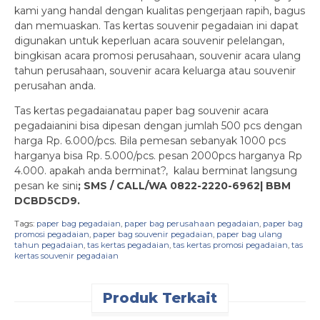
kami yang handal dengan kualitas pengerjaan rapih, bagus
dan memuaskan. Tas kertas souvenir pegadaian ini dapat
digunakan untuk keperluan acara souvenir pelelangan,
bingkisan acara promosi perusahaan, souvenir acara ulang
tahun perusahaan, souvenir acara keluarga atau souvenir
perusahan anda.
Tas kertas pegadaianatau paper bag souvenir acara
pegadaianini bisa dipesan dengan jumlah 500 pcs dengan
harga Rp. 6.000/pcs. Bila pemesan sebanyak 1000 pcs
harganya bisa Rp. 5.000/pcs. pesan 2000pcs harganya Rp
4.000. apakah anda berminat?, kalau berminat langsung
pesan ke sini
; SMS / CALL/WA 0822-2220-6962| BBM
DCBD5CD9.
Tags:
paper bag pegadaian
,
paper bag perusahaan pegadaian
,
paper bag
promosi pegadaian
,
paper bag souvenir pegadaian
,
paper bag ulang
tahun pegadaian
,
tas kertas pegadaian
,
tas kertas promosi pegadaian
,
tas
kertas souvenir pegadaian
Produk Terkait