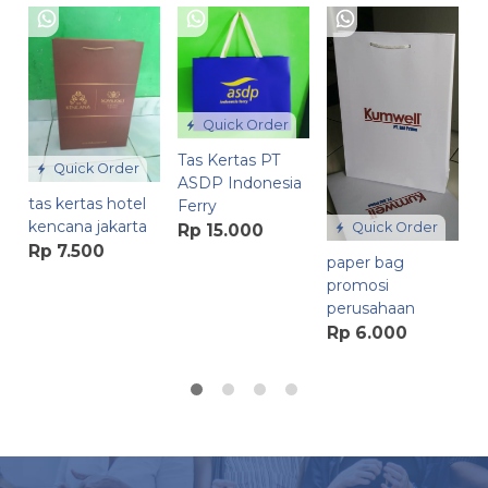
D
S
P
R
Quick Order
R
Tas Kertas PT
Quick Order
25
ASDP Indonesia
tas kertas hotel
Ferry
kencana jakarta
Quick Order
Rp 15.000
Rp 7.500
paper bag
promosi
perusahaan
Rp 6.000