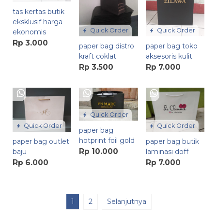
tas kertas butik
eksklusif harga
Quick Order
Quick Order
ekonomis
Rp 3.000
paper bag distro
paper bag toko
kraft coklat
aksesoris kulit
Rp 3.500
Rp 7.000
Quick Order
Quick Order
Quick Order
paper bag
hotprint foil gold
paper bag outlet
paper bag butik
Rp 10.000
baju
laminasi doff
Rp 6.000
Rp 7.000
1
2
Selanjutnya