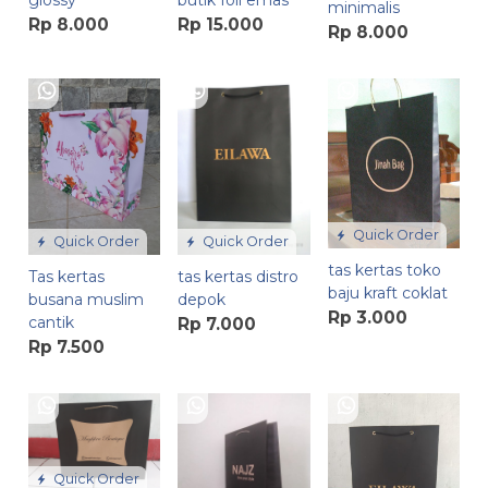
glossy
butik foil emas
minimalis
Rp 8.000
Rp 15.000
Rp 8.000
Quick Order
Quick Order
Quick Order
tas kertas toko
tas kertas distro
Tas kertas
baju kraft coklat
depok
busana muslim
Rp 3.000
cantik
Rp 7.000
Rp 7.500
Quick Order