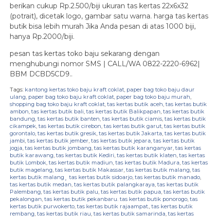
berikan cukup Rp.2.500/biji ukuran tas kertas 22x6x32
(potrait), dicetak logo, gambar satu warna. harga tas kertas
butik bisa lebih murah Jika Anda pesan di atas 1000 biji,
hanya Rp.2000/biji.
pesan tas kertas toko baju sekarang dengan
menghubungi nomor SMS | CALL/WA 0822-2220-6962|
BBM DCBD5CD9..
Tags:
kantong kertas toko baju kraft coklat
,
paper bag toko baju daur
ulang
,
paper bag toko baju kraft coklat
,
paper bag toko baju murah
,
shopping bag toko baju kraft coklat
,
tas kertas butik aceh
,
tas kertas butik
ambon
,
tas kertas butik bali
,
tas kertas butik Balikpapan
,
tas kertas butik
bandung
,
tas kertas butik banten
,
tas kertas butik ciamis
,
tas kertas butik
cikampek
,
tas kertas butik cirebon
,
tas kertas butik garut
,
tas kertas butik
gorontalo
,
tas kertas butik gresik
,
tas kertas butik Jakarta
,
tas kertas butik
jambi
,
tas kertas butik jember
,
tas kertas butik jepara
,
tas kertas butik
jogja
,
tas kertas butik jombang
,
tas kertas butik karanganyar
,
tas kertas
butik karawang
,
tas kertas butik Kediri
,
tas kertas butik klaten
,
tas kertas
butik Lombok
,
tas kertas butik madiun
,
tas kertas butik Madura
,
tas kertas
butik magelang
,
tas kertas butik Makassar
,
tas kertas butik malang
,
tas
kertas butik malang¸ tas kertas butik sidoarjo
,
tas kertas butik manado
,
tas kertas butik medan
,
tas kertas butik palangkaraya
,
tas kertas butik
Palembang
,
tas kertas butik palu
,
tas kertas butik papua
,
tas kertas butik
pekalongan
,
tas kertas butik pekanbaru. tas kertas butik ponorogo
,
tas
kertas butik purwokerto
,
tas kertas butik rajaampat.
,
tas kertas butik
rembang
,
tas kertas butik riau
,
tas kertas butik samarinda
,
tas kertas