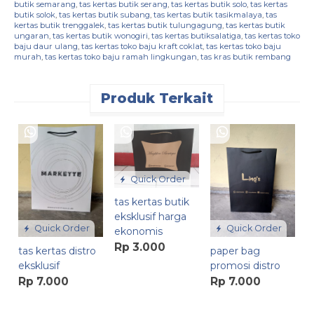
butik semarang
,
tas kertas butik serang
,
tas kertas butik solo
,
tas kertas
butik solok
,
tas kertas butik subang
,
tas kertas butik tasikmalaya
,
tas
kertas butik trenggalek
,
tas kertas butik tulungagung
,
tas kertas butik
ungaran
,
tas kertas butik wonogiri
,
tas kertas butiksalatiga
,
tas kertas toko
baju daur ulang
,
tas kertas toko baju kraft coklat
,
tas kertas toko baju
murah
,
tas kertas toko baju ramah lingkungan
,
tas kras butik rembang
Produk Terkait
p
g
R
Quick Order
tas kertas butik
eksklusif harga
Quick Order
Quick Order
ekonomis
Rp 3.000
tas kertas distro
paper bag
eksklusif
promosi distro
Rp 7.000
Rp 7.000