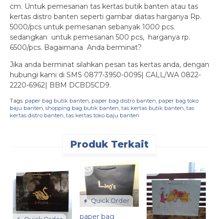
cm. Untuk pemesanan tas kertas butik banten atau tas
kertas distro banten seperti gambar diatas harganya Rp.
5000/pcs untuk pemesanan sebanyak 1000 pcs.
sedangkan untuk pemesanan 500 pcs, harganya rp.
6500/pcs. Bagaimana Anda berminat?
Jika anda berminat silahkan pesan tas kertas anda, dengan
hubungi kami di SMS 0877-3950-0095| CALL/WA 0822-
2220-6962| BBM DCBD5CD9.
Tags:
paper bag butik banten
,
paper bag distro banten
,
paper bag toko
baju banten
,
shopping bag butik banten
,
tas kertas butik banten
,
tas
kertas distro banten
,
tas kertas toko baju banten
Produk Terkait
p
k
R
Quick Order
paper bag