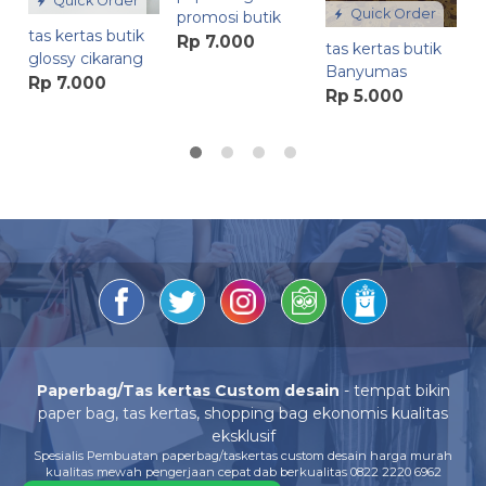
Quick Order
Quick Order
promosi butik
tas kertas butik
Rp 7.000
tas kertas butik
glossy cikarang
Banyumas
Rp 7.000
Rp 5.000
Paperbag/Tas kertas Custom desain
- tempat bikin
paper bag, tas kertas, shopping bag ekonomis kualitas
eksklusif
Spesialis Pembuatan paperbag/taskertas custom desain harga murah
kualitas mewah pengerjaan cepat dab berkualitas 0822 2220 6962