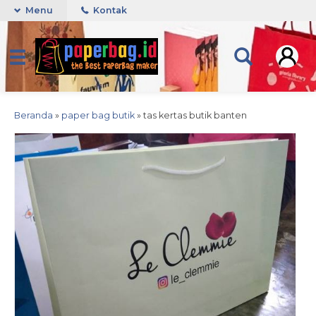
Menu
Kontak
Beranda
»
paper bag butik
»
tas kertas butik banten